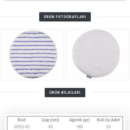
ÜRÜN FOTOĞRAFLARI
ÜRÜN BİLGİLERİ
Kod
Çap (cm)
Ağırlık (gr)
Koli İçi Adet
SPED 43
43
180
50