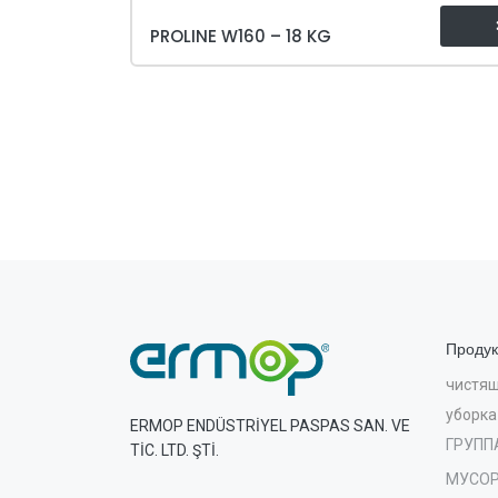
PROLINE W160 – 18 KG
Продук
чистящ
уборка
ERMOP ENDÜSTRİYEL PASPAS SAN. VE
ГРУПП
TİC. LTD. ŞTİ.
МУСОР