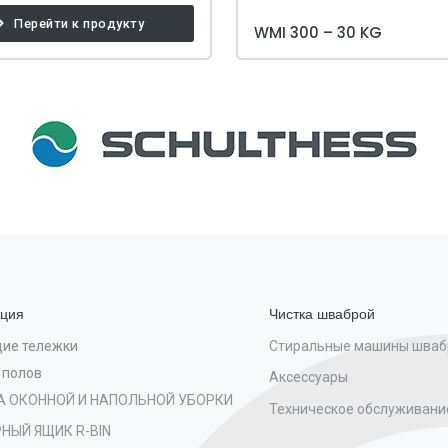
Перейти к продукту
WMI 300 – 30 KG
ция
Чистка шваброй
Стиральные машины шва
ие тележки
 полов
Аксессуары
А ОКОННОЙ И НАПОЛЬНОЙ УБОРКИ
Техническое обслуживани
НЫЙ ЯЩИК R-BIN