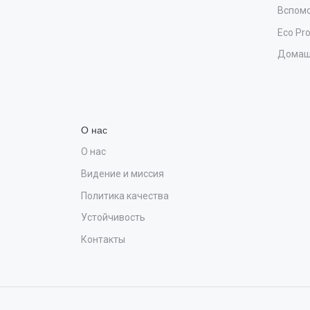
Вспомо
Eco Pr
Домаш
О нас
О нас
Видение и миссия
Политика качества
Устойчивость
Контакты