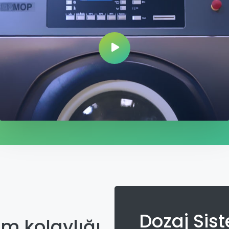
Dozaj Sis
m kolaylığı