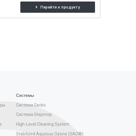
Перейти к продукту
Системы
бры
Система Gecko
Система Stepmop
е
High-Level Cleaning System
Stabilized Aqueous Ozone (SAO®)