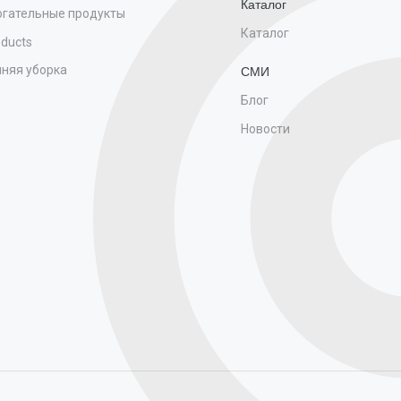
Каталог
гательные продукты
Каталог
oducts
няя уборка
СМИ
Блог
Новости