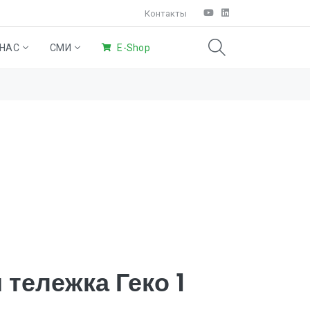
Контакты
 НАС
СМИ
E-Shop
SAO®)
ние
ьные
Система Крыльев
Eco
Домашняя
Products
уборка
тележка Геко 1