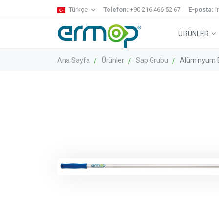
Türkçe
Telefon:
+90 216 466 52 67
E-posta:
i
ÜRÜNLER
Ana Sayfa
Ürünler
Sap Grubu
Alüminyum 
Gecko Sistem
Temizlik Arabaları
Zemin Temizl