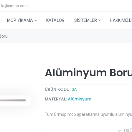
nfo@ermop.com
MOP YIKAMA
KATALOG
SISTEMLER
HAKKIMIZ
Boru
Step Mop Sistem
Cam ve Yer Grubu
Mop Yıkama Makineleri
Yüksek Alan Temizleme Sistemi
Geri Dönüşüm Kutuları
Aksesuarlar
Teknik Servis
Stabilize Sıvı Ozon
Yardımcı Ürünler
iği
Alüminyum Bor
ÜRÜN KODU:
SA
MATERYAL:
Alüminyum
Tüm Ermop mop aparatlarına uyumlu alüminyum
ÜRÜ