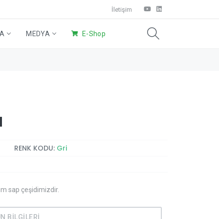
İletişim
DA
MEDYA
E-Shop
Eco Ürünler
Wings Sistem
Ev Temizliği
u
RENK KODU:
Gri
 sap çeşidimizdir.
N BİLGİLERİ