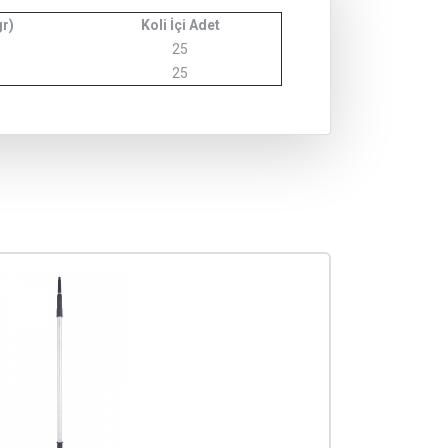
gr)
Koli İçi Adet
25
25