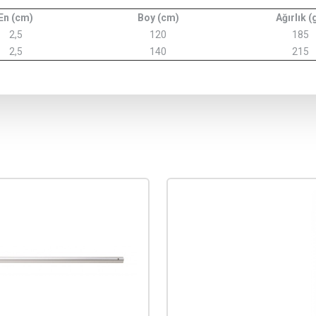
En (cm)
Boy (cm)
Ağırlık (
2,5
120
185
2,5
140
215