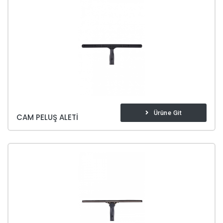
Ürüne Git
CAM PELUŞ ALETI