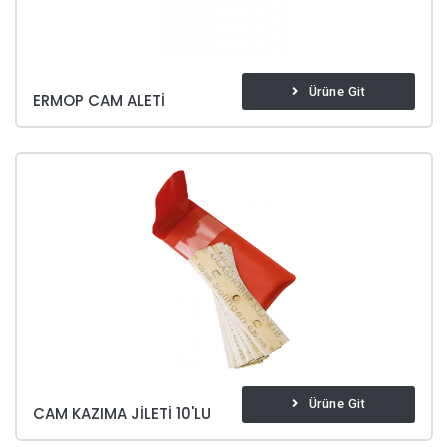
Ürüne Git
ERMOP CAM ALETI
Ürüne Git
CAM KAZIMA JILETI 10'LU