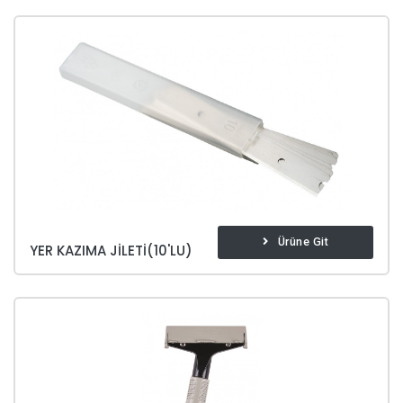
Ürüne Git
YER KAZIMA JILETI(10'LU)