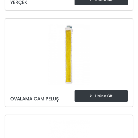
YERÇEK
Ürüne Git
OVALAMA CAM PELUŞ